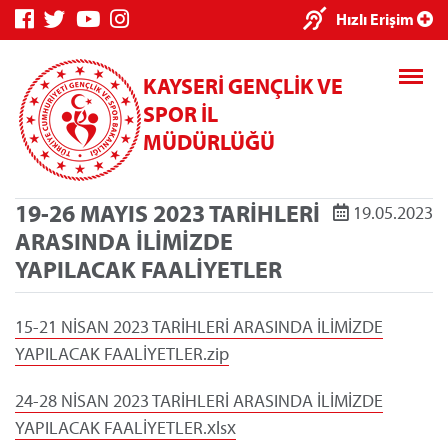
×
Hızlı Erişim
KAYSERİ GENÇLİK VE
SPOR İL
MÜDÜRLÜĞÜ
19-26 MAYIS 2023 TARİHLERİ
19.05.2023
Genç Bilgi
Spor Bilgi
Kredi/Yurt
ARASINDA İLİMİZDE
Sistemi
Sistemi
İşlemleri
YAPILACAK FAALİYETLER
15-21 NİSAN 2023 TARİHLERİ ARASINDA İLİMİZDE
YAPILACAK FAALİYETLER.zip
Kredi/Yurt E-
Ödeme
24-28 NİSAN 2023 TARİHLERİ ARASINDA İLİMİZDE
YAPILACAK FAALİYETLER.xlsx