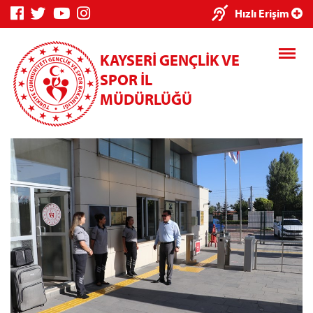
×
Hızlı Erişim
KAYSERİ GENÇLİK VE
SPOR İL
MÜDÜRLÜĞÜ
Genç Bilgi
Spor Bilgi
Kredi/Yurt
Sistemi
Sistemi
İşlemleri
Kredi/Yurt E-
Ödeme