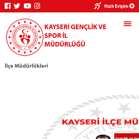
Hızlı Erişim
KAYSERİ GENÇLİK VE
SPOR İL
MÜDÜRLÜĞÜ
İlçe Müdürlükleri
Genç Bilgi Sistemi
Spor Bilgi Sis
Kredi/Yurt E-Ödeme