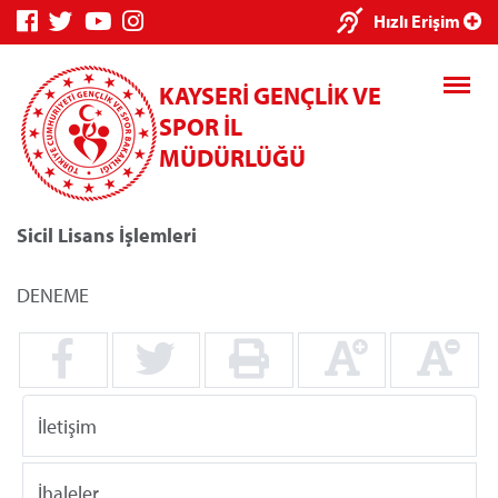
×
Hızlı Erişim
KAYSERİ GENÇLİK VE
SPOR İL
MÜDÜRLÜĞÜ
Sicil Lisans İşlemleri
Genç Bilgi
Spor Bilgi
Kredi/Yurt
Sistemi
Sistemi
İşlemleri
DENEME
Kredi/Yurt E-
İletişim
Ödeme
İhaleler