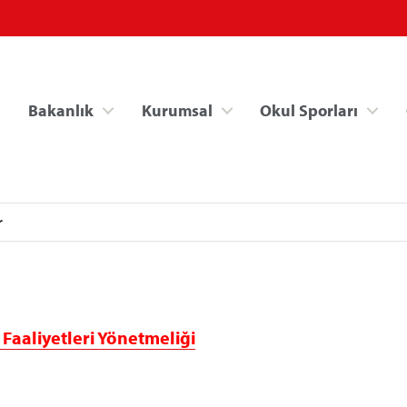
Bakanlık
Kurumsal
Okul Sporları
r
Spor Bilgi Sistemi
Kredi/Yurt İşlemle
Faaliyetleri Yönetmeliği