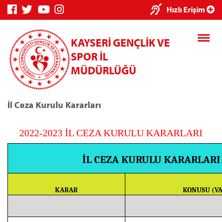
Hızlı Erişim
KAYSERİ GENÇLİK VE
SPOR İL
MÜDÜRLÜĞÜ
İl Ceza Kurulu Kararları
Genç Bilgi Sistemi
Spor Bilgi Sistemi
Kre
2
022-2023 İL CEZA KURULU KARARLARI
İL CEZA KURULU KARARLARI
Kredi/Yurt E-Ödeme
KARAR
KONUSU (VA